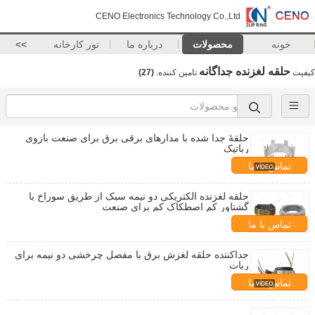
CENO Electronics Technology Co.,Ltd
خونه
محصولات
درباره ما
تور کارخانه
>>
حلقه لغزنده جداگانه
کیفیت
تامین کننده.
(27)
حلقۀ جدا شده با مدارهای برقی برق برای صنعت بازوی
رباتیک
تماس با ما
حلقه لغزنده الکتریکی دو نیمه سبک از طریق سوراخ با
گشتاور کم اصطکاک کم برای صنعت
تماس با ما
جداکننده حلقه لغزش برق با مفصل چرخشی دو نیمه برای
ربات
تماس با ما