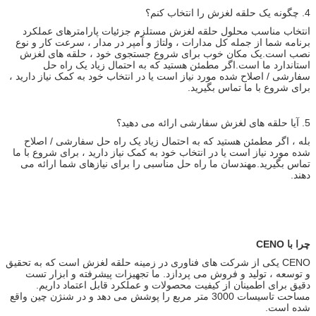
4. چگونه یک حلقه لغزش را انتخاب کنم؟
انتخاب مناسب محلول حلقه لغزش مستلزم جزئیات پارامترهای عملکرد
برنامه شما از جمله کل مدارات ، ولتاژ و آمپر در مدار ، سرعت کار و نوع
نصب است.یک مکان خوب برای شروع جستجوی خود ، حلقه های لغزش
استاندارد ما است.اگر مطمئن هستید که به احتمال زیاد یک راه حل
سفارشی / اصلاح شده مورد نیاز است یا در انتخاب خود به کمک نیاز دارید ،
برای شروع با ما تماس بگیرید.
5. آیا حلقه های لغزش سفارشی ارائه می دهید؟
بله ، اگر مطمئن هستید که به احتمال زیاد یک راه حل سفارشی / اصلاح
شده مورد نیاز است یا در انتخاب خود به کمک نیاز دارید ، برای شروع با ما
تماس بگیرید.مهندسان ما راه حل مناسبی را برای نیازهای شما ارائه می
دهند.
چرا با CENO
CENO یکی از شرکت های فناوری در زمینه حلقه لغزش است که به تحقیق
و توسعه ، تولید و فروش می پردازد. ما تجهیزات پیشرفته و ابزار تست
دقیق برای اطمینان از کیفیت محصولات و عملکرد قابل اعتماد داریم.
مساحت تاسیسات 3000 متر مربع را پوشش می دهد و در شنژن چین واقع
شده است.