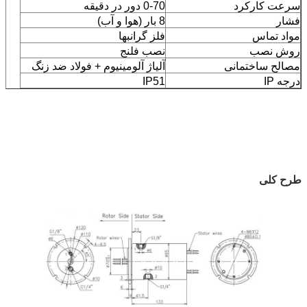
سرعت کارکرد
0-70 دور در دقیقه
فشار
8 بار (هوا و آب)
مواد تماس
فلز گرانبها
روش نصب
نصب فلنج
مصالح ساختمانی
آلیاژ آلومینیوم + فولاد ضد زنگ
درجه IP
IP51
طرح کلی