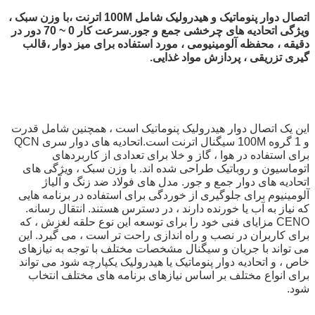
اتصال دوار پنوماتیک و هیدرولیک شامل 100M اترنت ،
با وزن سبک ،
ویژگی اتحادیه های چرخشی جمع و جور.
سرعت کار 0 ~ 70 دور در
دقیقه ، محفظه آلومینیومی ، مورد استفاده برای میز دوار ،
قالب
گیری تزریقی ، پردازش مواد غذایی.
این یک اتصال دوار هیدرولیک پنوماتیک است ، همچنین شامل قدرت
و 1 گروه 100M سیگنال اترنت است.اتحادیه های دوار سری QCN
برای استفاده در هوا ، گاز و خلا برای تعدادی از کاربردهای
اتوماسیون و روباتیک طراحی شده اند. با وزن سبک ، ویژگی های
اتحادیه های دوار جمع و جور. مدل های فولاد ضد زنگ و آلیاژ
آلومینیوم برای جلوگیری از خوردگی برای استفاده در برنامه هایی
که نیاز به آب یا خورنده دارند ، در دسترس هستند. انتقال رسانه.
CENO مزایای فنی خود را برای توسعه این نوع حلقه لغزش ، که
برای کاربران در نصب و راه اندازی راحت تر است ، می گیرد. این
می تواند با جریان و سیگنال مشخصات مختلف با توجه به نیازهای
خاص ، و اتحادیه دوار پنوماتیک یا هیدرولیک یکپارچه شود می تواند
برای انواع مختلف بر اساس نیازهای برنامه های مختلف انتخاب
شود.