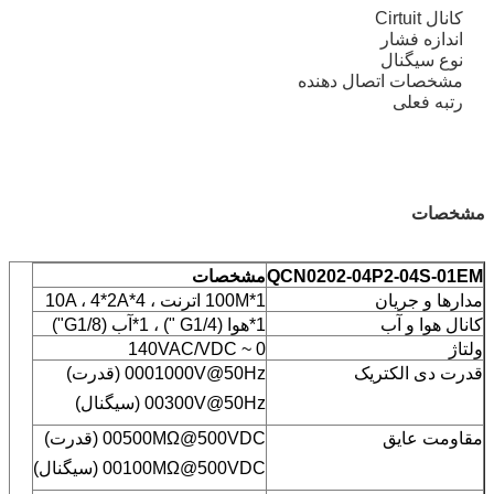
کانال Cirtuit
اندازه فشار
نوع سیگنال
مشخصات اتصال دهنده
رتبه فعلی
مشخصات
QCN0202-04P2-04S-01EM
مشخصات
مدارها و جریان
1*100M اترنت ، 4*10A ، 4*2A
کانال هوا و آب
1*هوا (G1/4 ") ، 1*آب (G1/8")
ولتاژ
0 ~ 140VAC/VDC
قدرت دی الکتریک
0001000V@50Hz (قدرت)
00300V@50Hz (سیگنال)
مقاومت عایق
00500MΩ@500VDC (قدرت)
00100MΩ@500VDC (سیگنال)