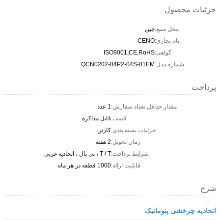
جزئیات محصول
محل منبع:
چین
نام تجاری:
CENO
گواهی:
ISO9001,CE,RoHS
شماره مدل:
QCN0202-04P2-04S-01EM
پرداخت
مقدار حداقل تعداد سفارش:
1 عدد
قیمت:
قابل مذاکره
جزئیات بسته بندی:
کارتن
زمان تحویل:
2 هفته
شرایط پرداخت:
T / T ، پی پال ، اتحادیه غربی
قابلیت ارائه:
1000 قطعه در هر ماه
شرح
اتحادیه چرخشی پنوماتیک