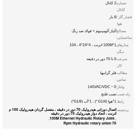
شماره
2 کانال
کانال:
فشار گاز /
8 بار
هوا:
مصالح
آلیاژ آلومینیوم + فولاد ضد زنگ
ساختمانی:
مدارهای
1*100M اترنت ، 4*10A ، 4*2A
دیگر:
سرعت
0 تا 70 دور در دقیقه
کار:
مطالب
فلز گرانبها
تماس:
ولتاژ:
0 ~ 140VAC/VDC
راه نصب:
نصب فلنج
رابط:
1*هوا (G1/4 ") ، 1*آب (G1/8")
اتصال دورانی هیدرولیک 70 دور در دقیقه ، مفصل گردان هیدرولیک 100 م
برجسته:
اترنت ، اتحاد دوار هیدرولیک 70 دور در دقیقه
100M Ethernet Hydraulic Rotary Joint
,
,
70 Rpm Hydraulic rotary union