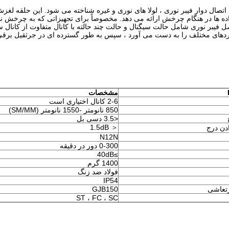
صال دوار فیبر نوری ، لولا های نوری و غیره شناخته می شود. این حلقه لغزش ف
ده ها در هنگام چرخش ارائه می دهد. مخصوصاً برای تجهیزاتی که به چرخش نامحدو
ل فیبر نوری شامل حالت سیگنال و حالت چند حالته با کانال متفاوت از کانال س
کردهای مختلف را به دست می آورد ، سپس به طور گسترده ای در جرثقیل برقی
مشخصات
2-6 کانال اختیاری است
850 نانومتر -1550 نانومتر (SM/MM)
<3.5 دسی بل
＜ 1.5dB
دن درج
N12N
0-300 دور در دقیقه
≥40dB
1400 گرم
فولاد ضد زنگ
IP54
رتعاشی
GJB150
ST ، FC ، SC