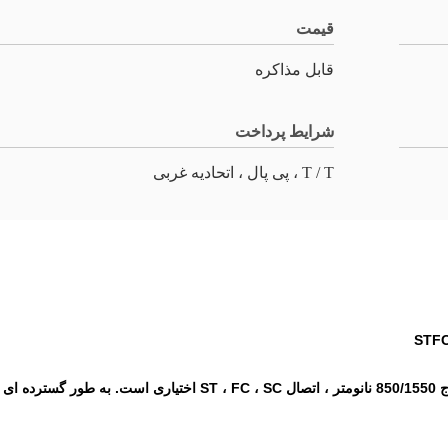
قیمت
قابل مذاکره
شرایط پرداخت
T / T ، پی پال ، اتحادیه غربی
اتصال دوار فیبر نوری کم گشتاور با 2 تا 6 کانال اختیاری ، طول موج 1550