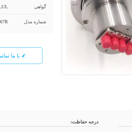
گواهی
1,UL
شماره مدل
67R
با ما تما
درجه حفاظت: