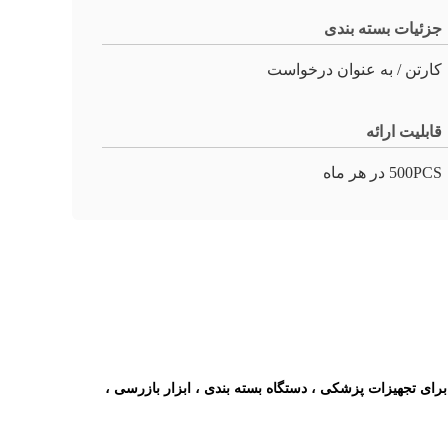
جزئیات بسته بندی
کارتن / به عنوان درخواست
قابلیت ارائه
500PCS در هر ماه
850/ نانومتر ، اتصال ST ، FC ، SC اختیاری است. به طور گسترده ای برای تجهیزات پزشکی ، دستگاه بسته بندی ، ابزار بازرسی ،