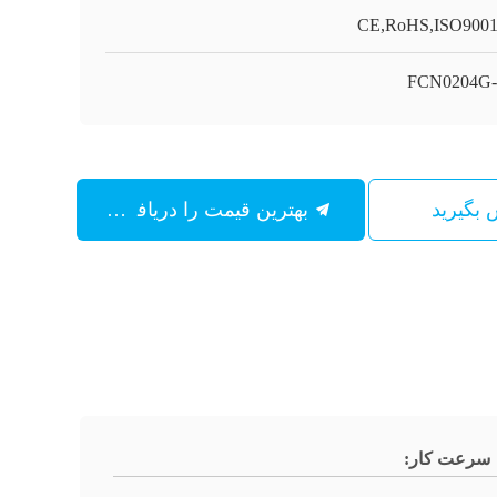
CE,RoHS,ISO900
FCN0204G-
س بگیرید
بهترین قیمت را دریافت کنید
سرعت کار: