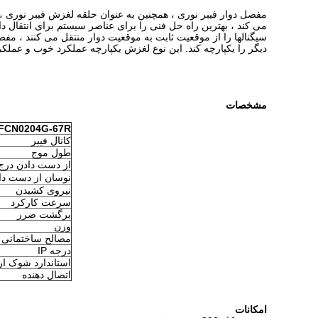
مفصل دوار فیبر نوری ، همچنین به عنوان حلقه لغزش فیبر نوری ، ات
می کند ، بهترین راه حل فنی را برای عناصر سیستم برای انتقال دا
سیگنالها را از موقعیت ثابت به موقعیت دوار منتقل می کنند ، مفص
دیگر را یکپارچه کند. این نوع لغزش یکپارچه عملکرد خوب و عمل
مشخصات
FCN0204G-67R
کانال فیبر
طول موج
از دست دادن درج
نوسان از دست دا
نیروی کشیدن
سرعت کارکرد
برگشت ضرر
وزن
مصالح ساختمانی
درجه IP
استاندارد شوک ا
اتصال دهنده
امکانات