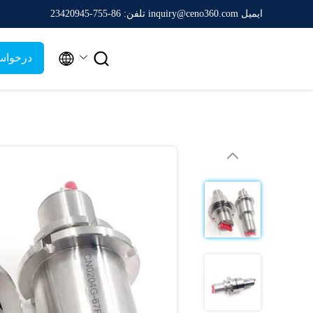
ایمیل inquiry@ceno360.com
تلفن: 86-755-23420945


درخواس