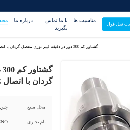
مناسبت ها
با ما تماس
درباره ما
محص
ت نقل قول
بگیرید
گشتاور کم 300 دور در دقیقه فیبر نوری مفصل گردان با اتصال STFC SC
گش
گردان با اتصال STFC SC
محل منبع
چین
نام تجاری
ENO