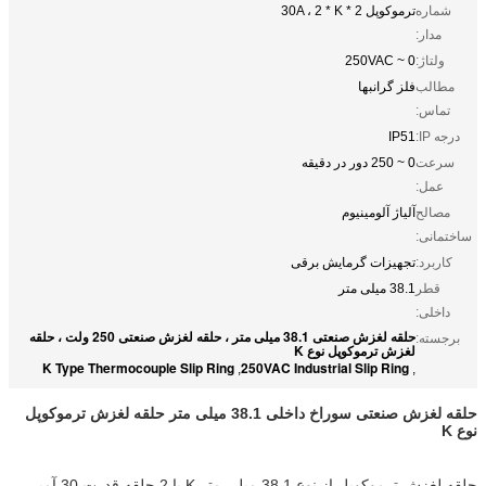
شماره
ترموکوپل 2 * 30A ، 2 * K
مدار:
ولتاژ:
0 ~ 250VAC
مطالب
فلز گرانبها
تماس:
درجه IP:
IP51
سرعت
0 ~ 250 دور در دقیقه
عمل:
مصالح
آلیاژ آلومینیوم
ساختمانی:
کاربرد:
تجهیزات گرمایش برقی
قطر
38.1 میلی متر
داخلی:
حلقه لغزش صنعتی 38.1 میلی متر ، حلقه لغزش صنعتی 250 ولت ، حلقه
برجسته:
لغزش ترموکوپل نوع K
K Type Thermocouple Slip Ring
250VAC Industrial Slip Ring
,
,
حلقه لغزش صنعتی سوراخ داخلی 38.1 میلی متر حلقه لغزش ترموکوپل
نوع K
حلقه لغزش ترموکوپل از نوع 38.1 میلی متر K با 2 حلقه قدرت 30 آمپر ،