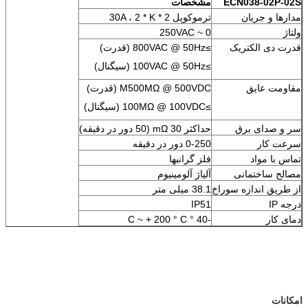
ECN038-02P-02S
مشخصات
مدارها و جریان
ترموکوپل 2 * 30A ، 2 * K
ولتاژ
0 ~ 250VAC
قدرت دی الکتریک
≥800VAC @ 50Hz (قدرت)
≥100VAC @ 50Hz (سیگنال)
مقاومت عایق
M500MΩ @ 500VDC (قدرت)
≥100MΩ @ 100VDC (سیگنال)
سر و صدای برق
حداکثر 30 mΩ (50 دور در دقیقه)
سرعت کار
0-250 دور در دقیقه
تماس با مواد
فلز گرانبها
مصالح ساختمانی
آلیاژ آلومینیوم
از طریق اندازه سوراخ
38.1 میلی متر
درجه IP
IP51
دمای کار
-40 ° C ~ + 200 ° C
امکانات