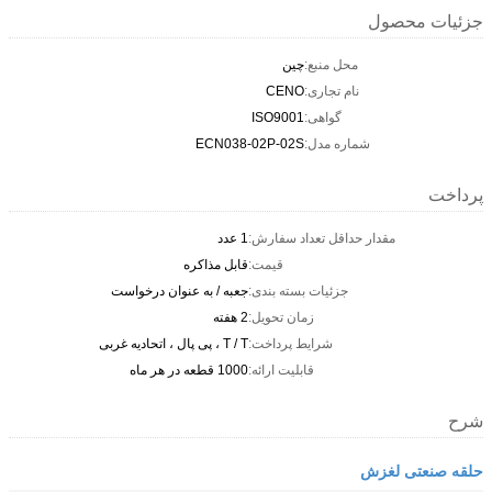
جزئیات محصول
محل منبع:
چین
نام تجاری:
CENO
گواهی:
ISO9001
شماره مدل:
ECN038-02P-02S
پرداخت
مقدار حداقل تعداد سفارش:
1 عدد
قیمت:
قابل مذاکره
جزئیات بسته بندی:
جعبه / به عنوان درخواست
زمان تحویل:
2 هفته
شرایط پرداخت:
T / T ، پی پال ، اتحادیه غربی
قابلیت ارائه:
1000 قطعه در هر ماه
شرح
حلقه صنعتی لغزش