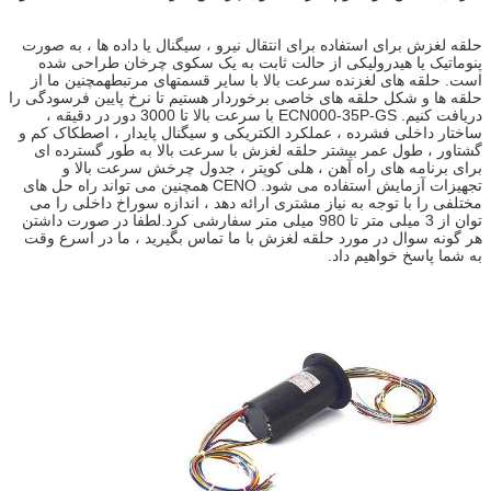
حلقه لغزش برای استفاده برای انتقال نیرو ، سیگنال یا داده ها ، به صورت
پنوماتیک یا هیدرولیکی از حالت ثابت به یک سکوی چرخان طراحی شده
است. حلقه های لغزنده سرعت بالا با سایر قسمتهای مرتبطهمچنین ما از
حلقه ها و شکل حلقه های خاصی برخوردار هستیم تا نرخ پایین فرسودگی را
دریافت کنیم. ECN000-35P-GS با سرعت بالا تا 3000 دور در دقیقه ،
ساختار داخلی فشرده ، عملکرد الکتریکی و سیگنال پایدار ، اصطکاک کم و
گشتاور ، طول عمر بیشتر حلقه لغزش با سرعت بالا به طور گسترده ای
برای برنامه های راه آهن ، هلی کوپتر ، جدول چرخش سرعت بالا و
تجهیزات آزمایش استفاده می شود. CENO همچنین می تواند راه حل های
مختلفی را با توجه به نیاز مشتری ارائه دهد ، اندازه سوراخ داخلی را می
توان از 3 میلی متر تا 980 میلی متر سفارشی کرد.لطفا در صورت داشتن
هر گونه سوال در مورد حلقه لغزش با ما تماس بگیرید ، ما در اسرع وقت
به شما پاسخ خواهیم داد.