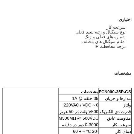
اختیاری
سرعت کار
نوع سیگنال و رتبه بندی فعلی
شماره های فعلی و زنگ
ادغام سیگنال های مختلف
درجه محافظت IP
مشخصات
ECN000-35P-GS
مشخصات
مدارها و جریان
35 حلقه @ 1A
ولتاژ
0 ~ 220VAC / VDC
قدرت دی الکتریک
V500 ولت در 50 هرتز
مقاومت عایق
M500MΩ @ 500VDC
سرعت کار
0-3000 دور در دقیقه
دمای کار
-20 ℃ ~ + 60