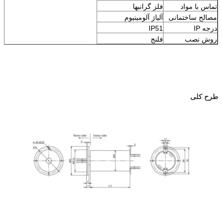
تماس با مواد
فلز گرانبها
مصالح ساختمانی
آلیاژ آلومینیوم
درجه IP
IP51
روش نصب
فلنج
طرح کلی