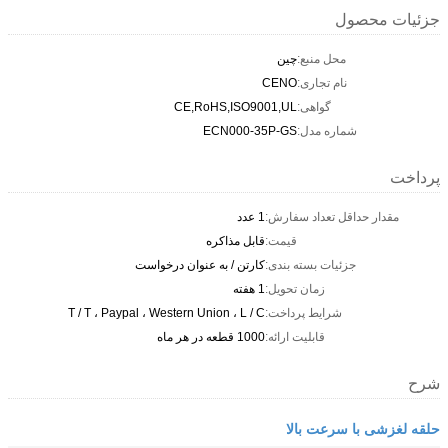
جزئیات محصول
محل منبع:
چین
نام تجاری:
CENO
گواهی:
CE,RoHS,ISO9001,UL
شماره مدل:
ECN000-35P-GS
پرداخت
مقدار حداقل تعداد سفارش:
1 عدد
قیمت:
قابل مذاکره
جزئیات بسته بندی:
کارتن / به عنوان درخواست
زمان تحویل:
1 هفته
شرایط پرداخت:
T / T ، Paypal ، Western Union ، L / C
قابلیت ارائه:
1000 قطعه در هر ماه
شرح
حلقه لغزشی با سرعت بالا