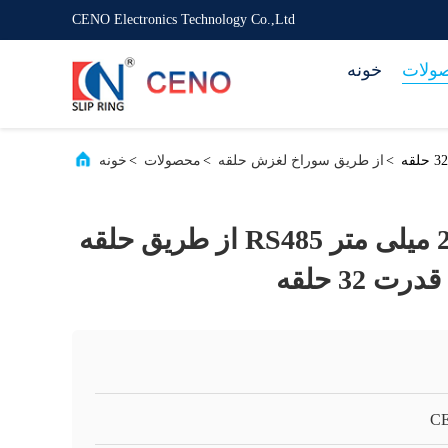
CENO Electronics Technology Co.,Ltd
ولات
خونه
>
از طریق سوراخ لغزش حلقه
>
محصولات
>
خونه
آلیاژ آلومینیوم 20 میلی متر RS485 از طریق حلقه
 32 حلقه
C