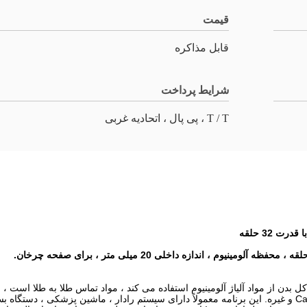
قیمت
قابل مذاکره
شرایط پرداخت
T / T ، پی پال ، اتحادیه غربی
قه لغزش قدرت است ، کل بدن از مواد آلیاژ آلومینیوم استفاده می کند ، مواد تماس طلا به 
های مختلفی مانند اترنت را ادغام کند ، Canbus ، RS485 / 232/422 و غیره. این برنامه معمولاً دارای سیستم ر