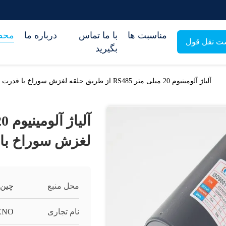
مناسبت ها
با ما تماس
درباره ما
محص
ت نقل قول
بگیرید
آلیاژ آلومینیوم 20 میلی متر RS485 از طریق حلقه لغزش سوراخ با قدرت 32 حلقه
لغزش سوراخ با قدرت
محل منبع
چین
نام تجاری
ENO