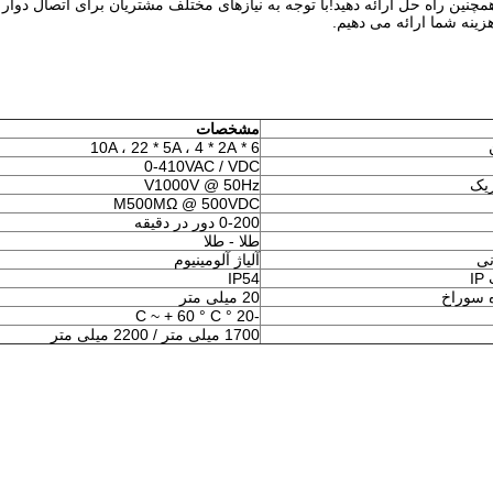
 راه حل ارائه دهید!با توجه به نیازهای مختلف مشتریان برای اتصال دوار الک
زینه شما ارائه می دهیم.
مشخصات
6 * 10A ، 22 * ​​5A ، 4 * 2A
0-410VAC / VDC
ریک
V1000V @ 50Hz
M500MΩ @ 500VDC
0-200 دور در دقیقه
طلا - طلا
نی
آلیاژ آلومینیوم
I
IP54
ه سوراخ
20 میلی متر
-20 ° C ~ + 60 ° C
1700 میلی متر / 2200 میلی متر