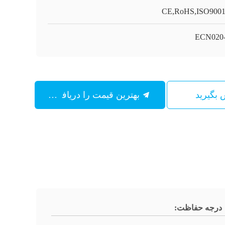
CE,RoHS,ISO900
ECN020
س بگیرید
بهترین قیمت را دریافت کنید
درجه حفاظت: