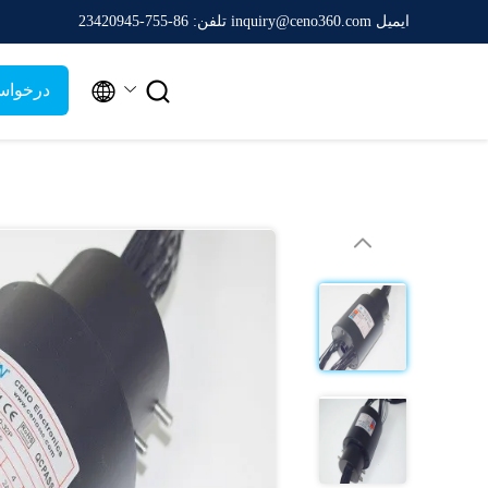
ایمیل inquiry@ceno360.com
تلفن: 86-755-23420945


درخواس