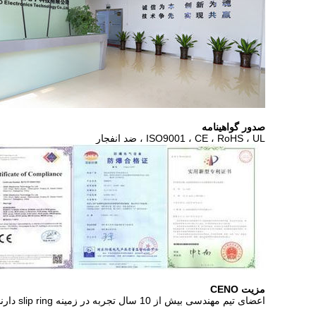
صدور گواهینامه
ISO9001 ، CE ، RoHS ، UL ، ضد انفجار
مزیت CENO
اعضای تیم مهندسی بیش از 10 سال تجربه در زمینه slip ring دارند. اپراتورهایی که رویه های مهم کار می کنند همه با آموزش داخلی واجد شرایط هستند.