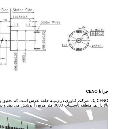
چرا با CENO
CENO یک شرکت فناوری در زمینه حلقه لغزش است که تحقیق و
بالا داریم. منطقه تأسیسات 3000 متر مربع را پوشش می دهد و در شنژن چین واقع شده است.