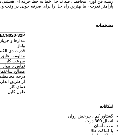
زمینه فن آوری محافظ ، ضد تداخل خط به خط حرفه ای هستیم. همچنین
پارامتر قدرت ، ما بهترین راه حل را برای صرفه جویی در وقت و ه
مشخصات
ECN020-32P
مدارها و جریان
ولتاژ
قدرت دی الکت
مقاومت عایق
سرعت کار
تماس با مواد
مصالح ساختما
درجه محافظت P
از طریق انداز
دمای کار
طول کابل
امکانات
گشتاور کم ، چرخش روان
اتصال 360 درجه
نصب آسان
با کنتاکت طلا