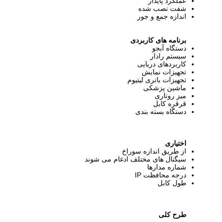
عملکرد پایدار
شفت نصب شده
اندازه جمع و جور
برنامه های کاربردی
دستگاه آبجو
سیستم رادار
کاربردهای دریایی
تجهیزات نمایش
تجهیزات باتری لیتیوم
ماشین پزشکی
میز روتاری
قرقره کابل
دستگاه بسته بندی
اختیاری
از طریق اندازه سوراخ
سیگنال های مختلف ادغام می شوند
شماره مدارها
درجه محافظت IP
طول کابل
طرح کلی