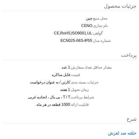
جزئیات محصول
محل منبع:
چین
نام تجاری:
CENO
گواهی:
CE,RoHS,ISO9001,UL
شماره مدل:
ECN025-06S-IP55
پرداخت
مقدار حداقل تعداد سفارش:
1 عدد
قیمت:
قابل مذاکره
جزئیات بسته بندی:
کارتن / به عنوان درخواست
زمان تحویل:
1 هفته
شرایط پرداخت:
T / T ، پی پال ، اتحادیه غربی
قابلیت ارائه:
1000 قطعه در هر ماه
شرح
حلقه ضد لغزش