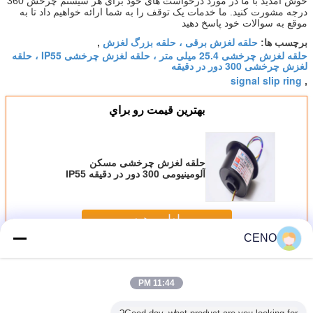
خوش آمدید با ما در مورد درخواست های خود برای هر سیستم چرخش 360
درجه مشورت کنید. ما خدمات یک توقف را به شما ارائه خواهیم داد تا به
موقع به سوالات خود پاسخ دهید
حلقه لغزش برقی ، حلقه بزرگ لغزش
برچسب ها:
,
حلقه لغزش چرخشی 25.4 میلی متر ، حلقه لغزش چرخشی IP55 ، حلقه
لغزش چرخشی 300 دور در دقیقه
signal slip ring
,
بهترين قيمت رو براي
حلقه لغزش چرخشی مسکن
آلومینیومی 300 دور در دقیقه IP55
25.4 میلی متر
ادامه هید
CENO
حلقه ضد لغزش
بیش
11:44 PM