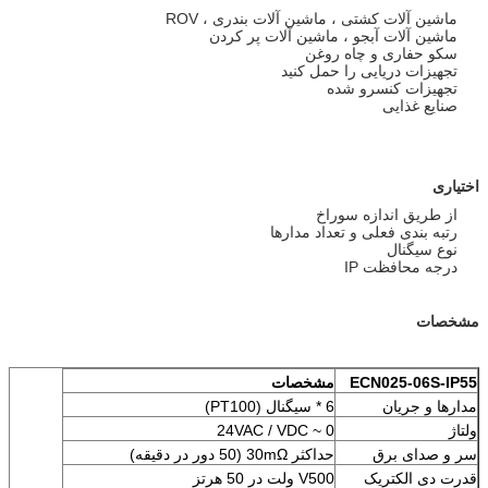
ماشین آلات کشتی ، ماشین آلات بندری ، ROV
ماشین آلات آبجو ، ماشین آلات پر کردن
سکو حفاری و چاه روغن
تجهیزات دریایی را حمل کنید
تجهیزات کنسرو شده
صنایع غذایی
اختیاری
از طریق اندازه سوراخ
رتبه بندی فعلی و تعداد مدارها
نوع سیگنال
درجه محافظت IP
مشخصات
ECN025-06S-IP55
مشخصات
مدارها و جریان
6 * سیگنال (PT100)
ولتاژ
0 ~ 24VAC / VDC
سر و صدای برق
حداکثر 30mΩ (50 دور در دقیقه)
قدرت دی الکتریک
V500 ولت در 50 هرتز