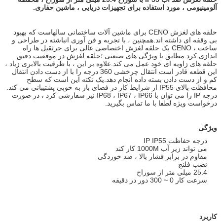
آلومینیومی ، مورد استفاده برای تجهیزات دریایی ، ماشین حفاری.
حلقه های لغزش CENO برای ماشین آلات ساختمانی سالهاست که بهبود
بی وقفه ای داشته اند.همچنین ، با تجربه و فن آوری انباشته در طراحی و
ساخت ، CENO یک حلقه لغزش اختصاصی عالی برای جرثقیل ها راه
اندازی کرد.مطابق با ویژگی های صنعتی ؛حلقه لغزش در موقعیت دقیق
حلقه های زاویه ای خود عمل می کند.علاوه بر این ، با ظرفیت بالابری زیاد ،
این قطعه قادر است انتقال چرخشی 360 درجه را با از دست دادن انتقال
کم و از دست دادن بسته داده انجام دهد.یک نکته این است که سطح
محافظت بالای IP55 از شرایط کار در فضای باز به خوبی پشتیبانی می کند.
درجه IP را می توان با IP68 ، IP67 ، IP66 نیز سفارشی کرد ، در صورت
درخواست ویژه لطفا با ما تماس بگیرید.
ویژگی
درجه حفاظت IP IP55
می تواند زیر آب 1000M کار کند
مقاوم در برابر فشار بالا ، ضد خوردگی
نصب فلنج
25.4 میلی متر از سوراخ
سرعت کار 0 ~ 300 دور در دقیقه
کاربرد