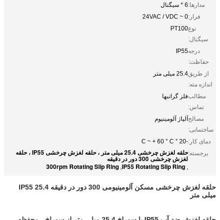
مدارها:
6 * سیگنال
فرار:
0 ~ 24VAC / VDC
نوع
PT100
سیگنال:
درجه
IP55
حفاظت:
از طریق
25.4 میلی متر
اندازه مته:
مطالب
فلز گرانبها
تماس:
مصالح
آلیاژ آلومینیوم
ساختمانی:
دمای کار:
-20 ° C ~ + 60 ° C
حلقه لغزش چرخشی 25.4 میلی متر ، حلقه لغزش چرخشی IP55 ، حلقه
برجسته:
لغزش چرخشی 300 دور در دقیقه
300rpm Rotating Slip Ring
IP55 Rotating Slip Ring
,
,
حلقه لغزش چرخشی مسکن آلومینیومی 300 دور در دقیقه IP55 25.4
میلی متر
حلقه لغزش ضد آب IP55 با سوراخ 25.4 میلی متر از سوراخ ، محفظه