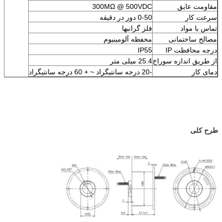
مقاومت عایق
300MΩ @ 500VDC
سرعت کار
0-50 دور در دقیقه
تماس با مواد
فلز گرانبها
مصالح ساختمانی
محفظه آلومینیوم
درجه محافظت IP
IP55
از طریق اندازه سوراخ
25.4 میلی متر
دمای کار
-20 درجه سانتیگراد ~ + 60 درجه سانتیگراد
طرح کلی