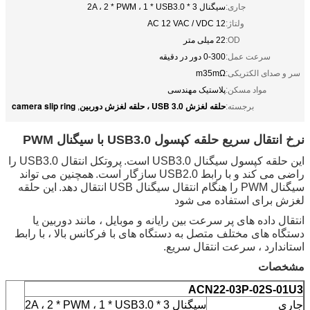
جاری:
سیگنال 3 * 2A ، 2 * PWM ، 1 * USB3.0
ولتاژ:
12 AC 12 VAC / VDC
OD:
22 میلی متر
سرعت عمل:
0-300 دور در دقیقه
سر و صدای الکتریکی:
m35mΩ
مواد مسکن:
پلاستیک مهندسی
حلقه لغزش USB 3.0 ، حلقه لغزش دوربین
camera slip ring
برجسته:
,
نرخ انتقال سریع حلقه کپسول USB3.0 با سیگنال PWM
این حلقه کپسول سیگنال USB3.0 است.
پروتکل انتقال USB3.0 را
راضی می کند و با رابط USB2.0 سازگار است.
همچنین می تواند
سیگنال PWM را هنگام انتقال سیگنال USB انتقال دهد.
این حلقه
لغزش برای استفاده می شود
انتقال داده های پر سرعت بین رایانه و موبایل ، مانند دوربین یا
دستگاه های مختلف متصل به دستگاه های با فرکانس بالا ، با رابط
استاندارد ، سرعت انتقال سریع.
مشخصات
ACN22-03P-02S-01U3
جاری
سیگنال 3 * 2A ، 2 * PWM ، 1 * USB3.0