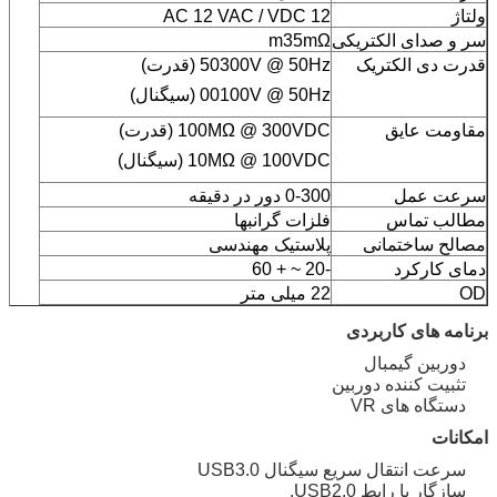
ولتاژ
12 AC 12 VAC / VDC
سر و صدای الکتریکی
m35mΩ
قدرت دی الکتریک
50300V @ 50Hz (قدرت)
00100V @ 50Hz (سیگنال)
مقاومت عایق
100MΩ @ 300VDC (قدرت)
10MΩ @ 100VDC (سیگنال)
سرعت عمل
0-300 دور در دقیقه
مطالب تماس
فلزات گرانبها
مصالح ساختمانی
پلاستیک مهندسی
دمای کارکرد
-20 ~ + 60
OD
22 میلی متر
برنامه های کاربردی
دوربین گیمبال
تثبیت کننده دوربین
دستگاه های VR
امکانات
سرعت انتقال سریع سیگنال USB3.0
سازگار با رابط USB2.0.