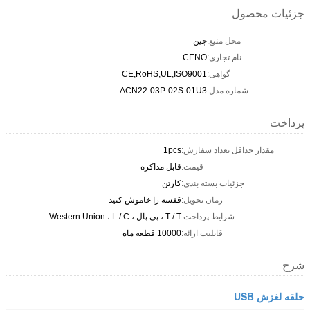
جزئیات محصول
محل منبع:
چين
نام تجاری:
CENO
گواهی:
CE,RoHS,UL,ISO9001
شماره مدل:
ACN22-03P-02S-01U3
پرداخت
مقدار حداقل تعداد سفارش:
1pcs
قیمت:
قابل مذاکره
جزئیات بسته بندی:
کارتن
زمان تحویل:
قفسه را خاموش کنید
شرایط پرداخت:
T / T ، پی پال ، Western Union ، L / C
قابلیت ارائه:
10000 قطعه ماه
شرح
حلقه لغزش USB