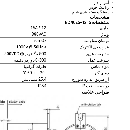
آنتن رادار
رباتیک جوش
دستگاه بسته بندی فیلم
مشخصات
مشخصات
ECN025-1215
جاری
12 * 15A
ولتاژ
380VAC
نوسان مقاومت
≤70mΩ
قدرت دی الکتریک
≥ 1000V @ 50Hz
مقاومت عایق
500 مگاهرتز @ 500VDC
سرعت عمل
0-300 دور در دقیقه
مواد تماس
فلزات گرانبها
دمای کار
-20 ~ + 60 ℃
از طریق اندازه سوراخ
25.4 میلی متر
درجه حفاظت IP
IP54
طراحی خلاصه