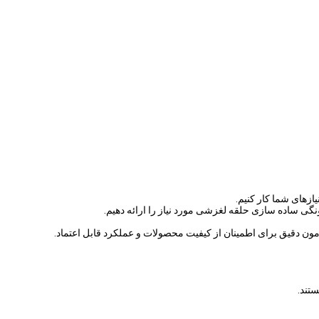
ازهای شما کار کنیم.
نگی ساده سازی حلقه لغزشی مورد نیاز را ارائه دهیم.
عه، تولید و sales.We دارای تجهیزات پیشرفته و ابزار دقیق آزمون دقیق برای اطمینان از کیفیت محصولات و عملکرد قابل اعتماد.