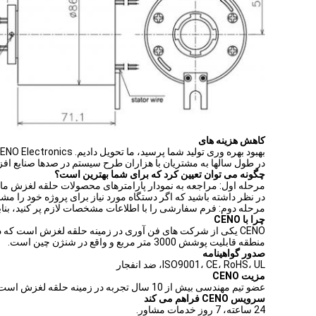
کاهش هزینه های
بهبود بهره وری تولید شما پرسید، ما تحویل دادیم. CENO Electronics ارائه می دهد راه حل های چرخشی 360 درجه با عملکرد بالا،
در طول سالها به مشتریان با هزاران طرح سیستم در صدها صنایع اف
چگونه می توان تعیین کرد که برای شما بهترین است؟
مرحله اول: مراجعه به نمودار پارامترهای محصولات حلقه لغزش ما، مات
در نظر داشته باشید که اگر دستگاه مورد نیاز برای پروژه خود را مش
مرحله دوم: فرم سفارشی را با اطلاعات مشخصات لازم پر کنید، بنابر
چرا با CENO
منطقه قابلیت پوشش 3000 متر مربع و واقع در شنژن چین است.
صدور گواهینامه
ISO9001، CE، RoHS، UL، ضد انفجار
مزیت CENO
عضو تیم مهندسی بیش از 10 سال تجربه در زمینه حلقه لغزش است. کارکنان در روش انتقادی کار می کنند توسط آموزش های داخلی واجد شرایط هستند.
سرویس CENO فراهم می کند
24 ساعته، 7 روز خدمات مشاور.