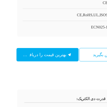
C
CE,RoHS,UL,ISO
ECN025-
س بگیرید
بهترین قیمت را دریافت کنید
قدرت دی الکتریک: