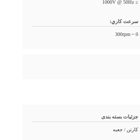
≥ 1000V @ 50Hz
سرعت کاري:
0 ~ 300rpm
جزئیات بسته بندی
کارتن / جعبه