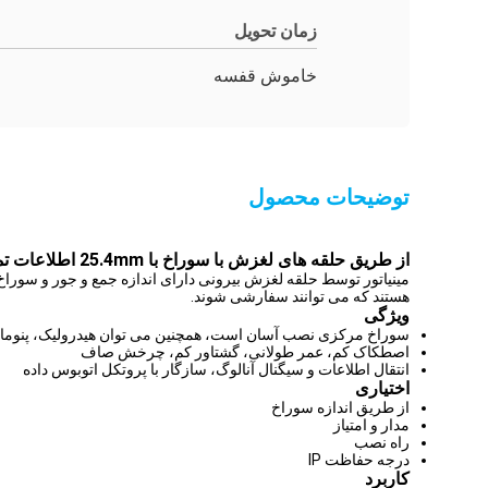
زمان تحویل
خاموش قفسه
توضیحات محصول
از طریق حلقه های لغزش با سوراخ با 25.4mm اطلاعات تماس با فلزات گرانبها ارائه می دهد سخت پوشیدن
هستند که می توانند سفارشی شوند.
ویژگی
سوراخ مرکزی نصب آسان است، همچنین می توان هیدرولیک، پنوماتیک
اصطکاک کم، عمر طولانی، گشتاور کم، چرخش صاف
انتقال اطلاعات و سیگنال آنالوگ، سازگار با پروتکل اتوبوس داده
اختیاری
از طریق اندازه سوراخ
مدار و امتیاز
راه نصب
درجه حفاظت IP
کاربرد