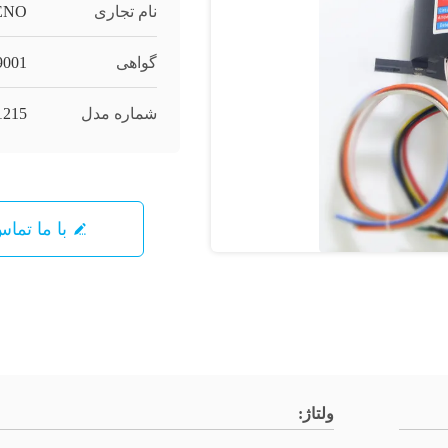
نام تجاری
ENO
گواهی
9001
شماره مدل
1215
با ما تما
ولتاژ: