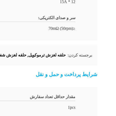
12 * 15A
سر و صدای الکتریکی:
≤70mΩ (50rpm)
حلقه لغزش ترموکوپل
,
حلقه لغزش شفت
برجسته کردن:
شرایط پرداخت و حمل و نقل
مقدار حداقل تعداد سفارش
1pcs