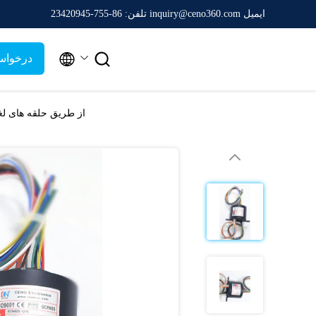
ایمیل inquiry@ceno360.com
تلفن: 86-755-23420945


درخواس
از طریق حلقه های لغزش با سوراخ با 25.4mm اطلاعات تما