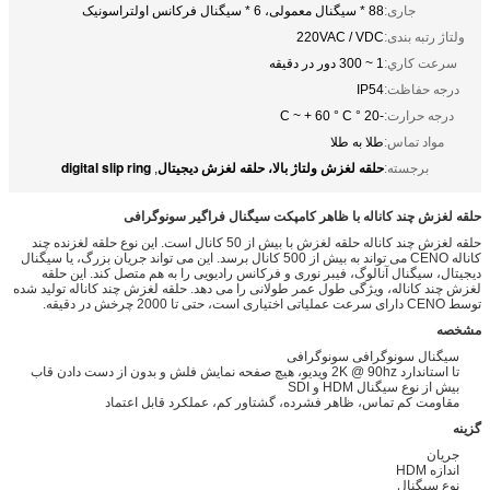
جاری:
88 * سیگنال معمولی، 6 * سیگنال فرکانس اولتراسونیک
ولتاژ رتبه بندی:
220VAC / VDC
سرعت کاري:
1 ~ 300 دور در دقیقه
درجه حفاظت:
IP54
درجه حرارت:
-20 ° C ~ + 60 ° C
مواد تماس:
طلا به طلا
حلقه لغزش ولتاژ بالا، حلقه لغزش دیجیتال
digital slip ring
برجسته:
,
حلقه لغزش چند کاناله با ظاهر کامپکت سیگنال فراگیر سونوگرافی
حلقه لغزش چند کاناله حلقه لغزش با بیش از 50 کانال است. این نوع حلقه لغزنده چند
کاناله CENO می تواند به بیش از 500 کانال برسد. این می تواند جریان بزرگ، یا سیگنال
دیجیتال، سیگنال آنالوگ، فیبر نوری و فرکانس رادیویی را به هم متصل کند. این حلقه
لغزش چند کاناله، ویژگی طول عمر طولانی را می دهد. حلقه لغزش چند کاناله تولید شده
توسط CENO دارای سرعت عملیاتی اختیاری است، حتی تا 2000 چرخش در دقیقه.
مشخصه
سیگنال سونوگرافی سونوگرافی
تا استاندارد 2K @ 90hz ویدیو، هیچ صفحه نمایش فلش و بدون از دست دادن قاب
بیش از نوع سیگنال HDM و SDI
مقاومت کم تماس، ظاهر فشرده، گشتاور کم، عملکرد قابل اعتماد
گزینه
جریان
اندازه HDM
نوع سیگنال