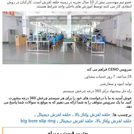
عضو تیم مهندسی بیش از 10 سال تجربه در زمینه حلقه لغزش است. کارکنان در روش
انتقادی کار می کنند توسط آموزش های داخلی واجد شرایط هستند.
سرویس CENO فراهم می کند
24 ساعته، 7 روز خدمات مشاور.
تولید انبوه و سفارشی
راه حل پیشنهاد برای 360 درجه چرخش سیستم.
خوش آمدید به ما با درخواست های خود را برای هر سیستم چرخش 360 درجه مشورت
کنید. ما یک سرویس متوقف را به شما ارائه می دهیم که به موقع به سوالات شما پاسخ می
دهد.
حلقه لغزش ولتاژ بالا ، حلقه لغزش دیجیتال
برچسب ها:
,
حلقه لغزش ولتاژ بالا، حلقه لغزش دیجیتال
big bore slip ring
,
بهترين قيمت رو براي