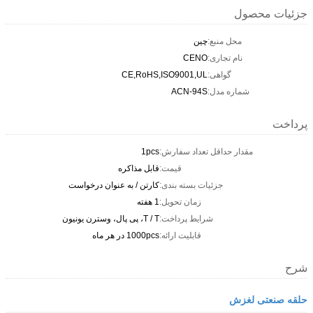
جزئیات محصول
محل منبع:
چين
نام تجاری:
CENO
گواهی:
CE,RoHS,ISO9001,UL
شماره مدل:
ACN-94S
پرداخت
مقدار حداقل تعداد سفارش:
1pcs
قیمت:
قابل مذاکره
جزئیات بسته بندی:
کارتن / به عنوان درخواست
زمان تحویل:
1 هفته
شرایط پرداخت:
T / T، پی پال، وسترن یونیون
قابلیت ارائه:
1000pcs در هر ماه
شرح
حلقه صنعتی لغزش