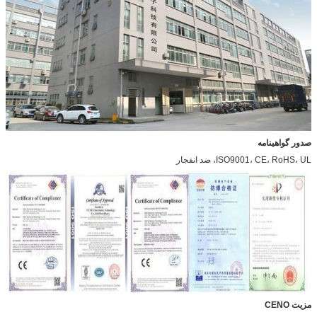
صدور گواهینامه
ISO9001، CE، RoHS، UL، ضد انفجار
مزیت CENO