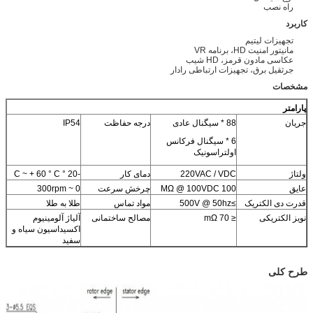
راه نصب
کاربرد
تجهیزات لیتیم
مانیتور امنیت HD، برنامه VR
عکاسی مادون قرمز، HD شیب
جرثقیل برق، تجهیزات ارتباطی رادار
مشخصات
پارامتر
جریان
88 * سیگنال عادی
درجه حفاظت
IP54
6 * سیگنال فرکانس
اولتراسونیک
ولتاژ
220VAC / VDC
دمای کار
-20 ° C ~ + 60 ° C
عایق
100 MΩ @ 100VDC
چرخش سرعت
0 ~ 300rpm
قدرت دی الکتریک
≥500V @ 50hz
مواد تماس
طلا به طلا
نویز الکتریکی
≤ 70 mΩ
مصالح ساختمانی
آلیاژ آلومینیوم
اکسیداسیون سیاه و
سفید
طرح کلی