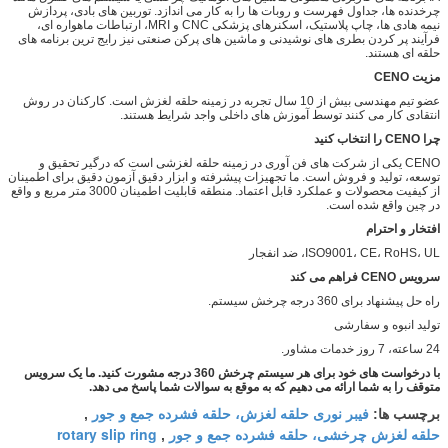
چرخدنده ها، جداول فهرست و روبات ها را به کار می اندازد. توربین های بادی، پردازش
نیمه هادی ها، چاپ پلاستیک، اسکنرهای پزشکی CNC و MRI، ارتباطات ماهواره ای،
فرآیند پر کردن بطری های نوشیدنی و ماشین های پرکن صنعتی نیز رایج ترین برنامه های
حلقه ای هستند.
مزیت CENO
عضو تیم مهندسی بیش از 10 سال تجربه در زمینه حلقه لغزش است. کارکنان در روش
انتقادی کار می کنند توسط آموزش های داخلی واجد شرایط هستند.
چرا CENO را انتخاب کنید
CENO یکی از شرکت های فن آوری در زمینه حلقه لغزشی است که درگیر تحقیق و
توسعه، تولید و فروش است. ما تجهیزات پیشرفته و ابزار دقیق آزمون دقیق برای اطمینان
از کیفیت محصولات و عملکرد قابل اعتماد. منطقه قابلیت اطمینان 3000 متر مربع و واقع
در چین واقع شده است.
افتخار و احترام
ISO9001، CE، RoHS، UL، ضد انفجار
سرویس CENO فراهم می کند
راه حل پیشنهاد برای 360 درجه چرخش سیستم.
تولید انبوه و سفارشی
24 ساعته، 7 روز خدمات مشاور.
با درخواست های خود برای هر سیستم چرخش 360 درجه مشورت کنید. ما یک سرویس
متوقف را به شما ارائه می دهیم که به موقع به سوالات شما پاسخ می دهد.
فیبر نوری حلقه لغزش، حلقه فشرده جمع و جور
برچسب ها:
,
حلقه لغزش چرخشی، حلقه فشرده جمع و جور
rotary slip ring
,