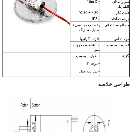
سر و صدای
<10m Ω
الکتریکی
دمای کار
-20 ~ + 80 ℃
درجه حفاظت
IP54
مصالح ساختمانی
پلاستیک مهندسی /
ستیل ضد زنگ
مواد تماس
فلزات گرانبها
اندازه سیم سرب
32 # نقره مجهز به
مس
گزینه
• طول سیم سرب
• درجه IP
• سرعت عمل
طراحی خلاصه