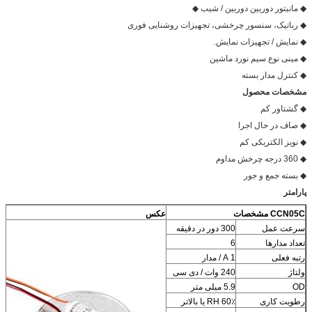
◆ مانیتور دوربین دوربین / شیب ◆
◆ رباتیک، سنسور چرخشی، تجهیزات روشنایی فوری
◆ نمایش / تجهیزات نمایش.
◆ مینی نوع سیم نورد ماشین
◆ کنترل مدار بسته
مشخصات محصول
◆ گشتاور کم
◆ صاف در حال اجرا
◆ نویز الکتریکی کم
◆ 360 درجه چرخش مداوم
◆ بسته جمع و جور
پارامتر
CCN05C
مشخصات
عکس
سرعت عمل
300 دور در دقیقه
تعداد مدارها
6
رتبه فعلی
1 A / مدار
ولتاژ
240 وات / دی سی
OD
5.9 میلی متر
رطوبت کاری
60٪ RH یا بالاتر