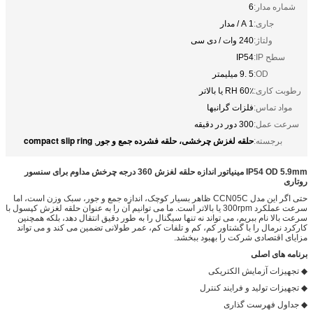
شماره مدار:
6
جاری:
1 A / مدار
ولتاژ:
240 وات / دی سی
سطح IP:
IP54
OD:
5 .9 میلیمتر
رطوبت کاری:
60٪ RH یا بالاتر
مواد تماس:
فلزات گرانبها
سرعت عمل:
300 دور در دقیقه
حلقه لغزش چرخشی، حلقه فشرده جمع و جور
compact slip ring
برجسته:
,
IP54 OD 5.9mm مینیاتور
اندازه حلقه لغزش 360 درجه چرخش مداوم برای سنسور
روتاری
حتی اگر این مدل CCN05C ظاهر بسیار کوچک، اندازه جمع و جور، سبک وزن است، اما
سرعت عملکرد 300rpm یا بالاتر است. ما می توانیم آن را به عنوان حلقه لغزش کپسول با
سرعت بالا نام ببریم، می تواند نه تنها سیگنال را به طور دقیق انتقال دهد، بلکه همچنین
کارکرد نرمال را با گشتاور کم، کم و تلفات کم، عمر طولانی تضمین می کند و می تواند
مزایای اقتصادی شرکت را بهبود ببخشد.
برنامه های اصلی
◆ تجهیزات آزمایش الکتریکی
◆ تجهیزات تولید و فرایند کنترل
◆ جداول فهرست گذاری