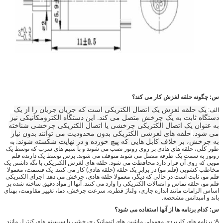
س: چگونه حلقه لغزش کار می کند؟
یک حلقه لغزش یک اتصال الکتریکی است که جریان جریان را از یک
الف:
دستگاه ثابت به یک چرخش متصل می کند. این دستگاه الکترومکانیکی نیز
به عنوان یک اتصال الکتریکی چرخشی یا اتصال الکتریکی چرخشی شناخته
می شود.
حلقه های لغزشی الکتریکی بدون محدودیت می توانند بدون نیاز
به چرخش، بر خلاف کابل هایی که پیچ خورده و در نهایت شکسته شوند.
به
طور کلی، حلقه های هادی بر روی روتور نصب می شوند و با سیم های سرب که توسط یک
روتور به سمت یک طرفه متصل می شوند متوقف می شوند. برس توسط یک دارنده قلم
مویی که روی آن قرار دارد محافظت می شود. حلقه های لغزش الکتریکی با نگه داشتن یک
مخاطب کشویی (قلم مو) در برابر یک حلقه (حلقه هادی) کار می کنند. یک قسمت، معمولا
قلم مو، ثابت است در حالی که دیگر، معمولا حلقه هادی، چرخش می دهد. اجزای الکتریکی
قلم مو، حلقه تماس و اتصالات الکتریکی را وارد می کنند. آنها از مواد دقیق ساخته شده بر
اساس الزامات مانند اندازه جاری، ولتاژ قطره، سرعت چرخش، دما، تغییر مقاومت، پهنای
باند و امپدانس مشخصه.
س: کدام برنامه ها از آنها استفاده می شود؟
A: برنامه های کاربردی معمولی ماشین های اتوماتیک چرخشی یا سیستم های کنترل مانند