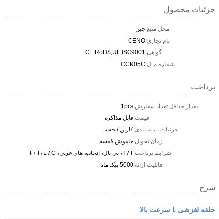
جزئیات محصول
محل منبع:
چين
نام تجاری:
CENO
گواهی:
CE,RoHS,UL,ISO9001
شماره مدل:
CCN05C
پرداخت
مقدار حداقل تعداد سفارش:
1pcs
قیمت:
قابل مذاکره
جزئیات بسته بندی:
کارتن / جعبه
زمان تحویل:
خاموش قفسه
شرایط پرداخت:
T / T، پی پال، اتحادیه های غربی، T / T، L / C
قابلیت ارائه:
5000 پیک ماه
شرح
حلقه لغزشی با سرعت بالا